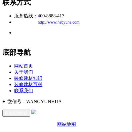
联系方式
服务热线：
4
00-8888-417
公司
网址：
http://www.hebyuhe.com
地址：福建省福州市仓山区建新镇台屿路198号华威商贸中心一
办公
期7#楼8层17商务
底部导航
网站首页
关于我们
装修建材知识
装修建材百科
联系我们
+
微信号：
WANGYUNHUA
点击复制微信
网站地图