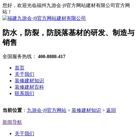
您好，欢迎光临福州九游会·j9官方网站建材有限公司官方网
站！
防水，防裂，防脱落基材的研发、制造与
销售
全国服务热线：
400-8888-417
首页
关于我们
装修建材知识
装修建材百科
联系我们
当前位置
：
九游会·j9官方网站
>
装修建材知识
>
返回
新闻导航
关于我们