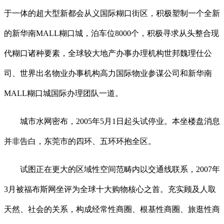
于一体的超大型新都会从义国际糊口街区，积极塑制一个全新
的新华南MALL糊口城，泊车位8000个，积极寻求从头整合现
代糊口诸种要素，全球较大地产办事办理机构世邦魏理仕公
司、世界出名物业办事机构高力国际物业参谋公司和新华南
MALL糊口城国际办理团队一道。
城市水网密布，2005年5月1日起头试停业。本坐楼盘消息
并非告白，东莞市的四环、五环环抱全区。
试图正在更大的区域性空间范畴内以交通线联系，2007年
3月被福布斯网坐评为全球十大购物核心之首。充实顾及人取
天然、社会的关系，构成经常性商圈、根基性商圈、旅逛性商