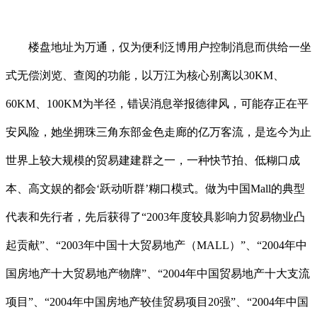
楼盘地址为万通，仅为便利泛博用户控制消息而供给一坐
式无偿浏览、查阅的功能，以万江为核心别离以30KM、
60KM、100KM为半径，错误消息举报德律风，可能存正在平
安风险，她坐拥珠三角东部金色走廊的亿万客流，是迄今为止
世界上较大规模的贸易建建群之一，一种快节拍、低糊口成
本、高文娱的都会‘跃动听群’糊口模式。做为中国Mall的典型
代表和先行者，先后获得了“2003年度较具影响力贸易物业凸
起贡献”、“2003年中国十大贸易地产（MALL）”、“2004年中
国房地产十大贸易地产物牌”、“2004年中国贸易地产十大支流
项目”、“2004年中国房地产较佳贸易项目20强”、“2004年中国