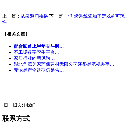
上一篇：
从泉源间接采
下一篇：
4升级系统添加了逛戏的可玩
性
【相关文章】
配合回首上半年奋斗脚
…
不工场数字孪生平台…
家居行业的新风尚…
湖北华茂美家环保建材无限公司还很是沉视办事…
无论是产物选型仍是售…
扫一扫关注我们
联系方式