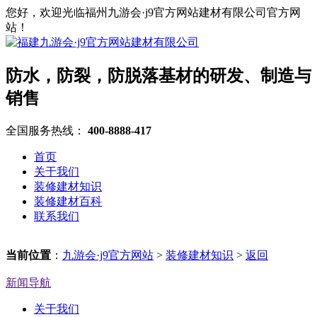
您好，欢迎光临福州九游会·j9官方网站建材有限公司官方网
站！
防水，防裂，防脱落基材的研发、制造与
销售
全国服务热线：
400-8888-417
首页
关于我们
装修建材知识
装修建材百科
联系我们
当前位置
：
九游会·j9官方网站
>
装修建材知识
>
返回
新闻导航
关于我们