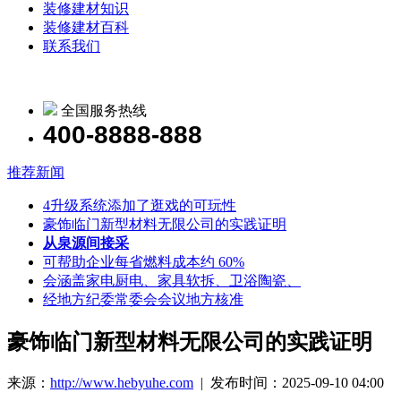
装修建材知识
装修建材百科
联系我们
全国服务热线
400-8888-888
推荐新闻
4升级系统添加了逛戏的可玩性
豪饰临门新型材料无限公司的实践证明
从泉源间接采
可帮助企业每省燃料成本约 60%
会涵盖家电厨电、家具软拆、卫浴陶瓷、
经地方纪委常委会会议地方核准
豪饰临门新型材料无限公司的实践证明
来源：
http://www.hebyuhe.com
| 发布时间：2025-09-10 04:00