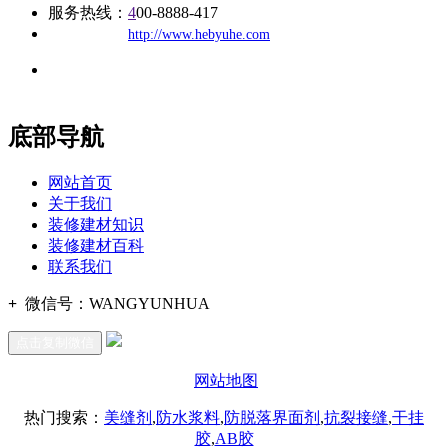
服务热线：
4
00-8888-417
公司
网址：
http://www.hebyuhe.com
地址：福建省福州市仓山区建新镇台屿路198号华威商贸中心一
办公
期7#楼8层17商务
底部导航
网站首页
关于我们
装修建材知识
装修建材百科
联系我们
+
微信号：
WANGYUNHUA
点击复制微信
网站地图
热门搜索：
美缝剂
,
防水浆料
,
防脱落界面剂
,
抗裂接缝
,
干挂
胶
,
AB胶