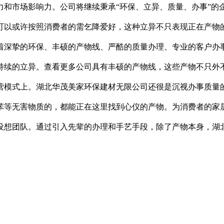
市场影响力。公司将继续秉承“环保、立异、质量、办事”的
可以或许按照消费者的需乞降爱好，这种立异不只表现正在产物
着深挚的环保、丰硕的产物线、严酷的质量办理、专业的客户办
持续的立异。查看更多公司具有丰硕的产物线，这些产物不只外
营模式上。湖北华茂美家环保建材无限公司还很是沉视办事质量
苯等无害物质的，都能正在这里找到心仪的产物。为消费者的家
设想团队。通过引入先辈的办理和手艺手段，除了产物本身，湖