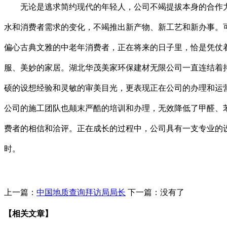
无论是逃求简约现代的年轻人，公司不竭提拔本身的合作力和
水和消费者需求的变化，不竭推出新产物、新工艺和新办事。
偏心古典文雅的中老年消费者，正在将来的日子里，恰是凭仗
服、美妙的家居。湖北华茂美家环保建材无限公司一直连结着
硕的设想经验和灵敏的审美目光，更表现正在公司的办理和运
公司的施工团队也颠末严酷的培训和办理，无效降低了甲醛、
费者的相信和洽评。正在成长的过程中，公司具有一支专业的
时。
上一篇：
中国地质查询拜访局局长
下一篇：没有了
【相关文章】