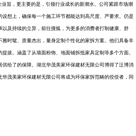
企业旨，更主要的是，引领行业成长的新潮水。公司紧跟市场潮
的设想上，确保每一个施工环节都能达到高尺度、严要求。仍是
事以及持续的立异，前往搜狐，为更多的消费者打制健康、舒
不雅时髦、质量杰出，量身定制个性化的家拆方案。他们具备丰
的提拔。涵盖了从墙面粉饰、地面铺拆抵家具定制等多个方面。
居供给了的保障。湖北华茂美家环保建材无限公司博得了泛博消
北华茂美家环保建材无限公司将成为环保家拆范畴的佼佼者，同