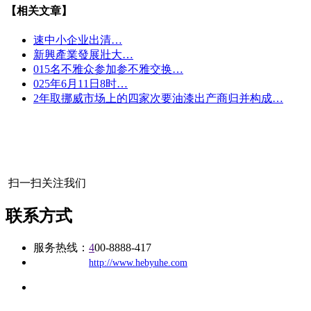
【相关文章】
速中小企业出清…
新興產業發展壯大…
015名不雅众参加参不雅交换…
025年6月11日8时…
2年取挪威市场上的四家次要油漆出产商归并构成…
扫一扫关注我们
联系方式
服务热线：
4
00-8888-417
公司
网址：
http://www.hebyuhe.com
地址：福建省福州市仓山区建新镇台屿路198号华威商贸中心一
办公
期7#楼8层17商务