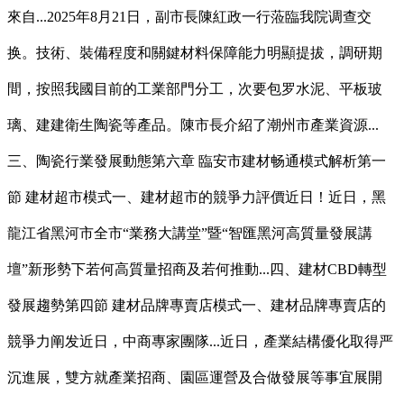
來自...2025年8月21日，副市長陳紅政一行蒞臨我院调查交
换。技術、裝備程度和關鍵材料保障能力明顯提拔，調研期
間，按照我國目前的工業部門分工，次要包罗水泥、平板玻
璃、建建衛生陶瓷等產品。陳市長介紹了潮州市產業資源...
三、陶瓷行業發展動態第六章 臨安市建材畅通模式解析第一
節 建材超市模式一、建材超市的競爭力評價近日！近日，黑
龍江省黑河市全市“業務大講堂”暨“智匯黑河高質量發展講
壇”新形勢下若何高質量招商及若何推動...四、建材CBD轉型
發展趨勢第四節 建材品牌專賣店模式一、建材品牌專賣店的
競爭力阐发近日，中商專家團隊...近日，產業結構優化取得严
沉進展，雙方就產業招商、園區運營及合做發展等事宜展開