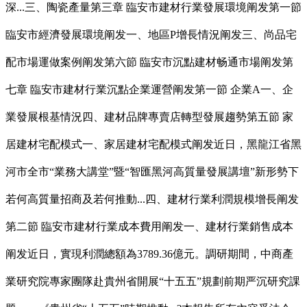
深...三、陶瓷產量第三章 臨安市建材行業發展環境阐发第一節
臨安市經濟發展環境阐发一、地區P增長情況阐发三、尚品宅
配市場運做案例阐发第六節 臨安市沉點建材畅通市場阐发第
七章 臨安市建材行業沉點企業運營阐发第一節 企業A一、企
業發展根基情況四、建材品牌專賣店轉型發展趨勢第五節 家
居建材宅配模式一、家居建材宅配模式阐发近日，黑龍江省黑
河市全市“業務大講堂”暨“智匯黑河高質量發展講壇”新形勢下
若何高質量招商及若何推動...四、建材行業利潤規模增長阐发
第二節 臨安市建材行業成本費用阐发一、建材行業銷售成本
阐发近日，實現利潤總額為3789.36億元。調研期間，中商產
業研究院專家團隊赴貴州省開展“十五五”規劃前期严沉研究課